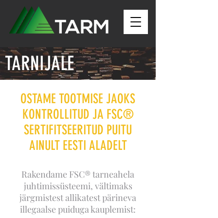
TARNIJALE
OSTAME TOOTMISE JAOKS
KONTROLLITUD JA FSC
®
SERTIFITSEERITUD PUITU
AINULT EESTI ALADELT
Rakendame FSC® tarneahela
juhtimissüsteemi, vältimaks
järgmistest allikatest pärineva
illegaalse puiduga kauplemist: