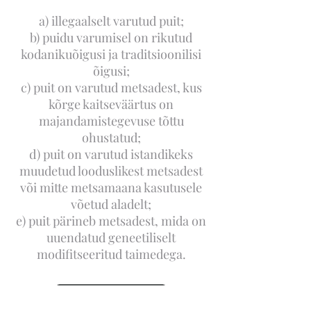
a) illegaalselt varutud puit;
b) puidu varumisel on rikutud
kodanikuõigusi ja traditsioonilisi
õigusi;
c) puit on varutud metsadest, kus
kõrge kaitseväärtus on
majandamistegevuse tõttu
ohustatud;
d) puit on varutud istandikeks
muudetud looduslikest metsadest
või mitte metsamaana kasutusele
võetud aladelt;
e) puit pärineb metsadest, mida on
uuendatud geneetiliselt
modifitseeritud taimedega.