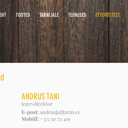
EHT
TOOTED
TARNIJALE
TEENUSED
ETTEVÕTTEST
nd
ANDRUS TANI
tegevdirektor
E-post:
andrus[at]tarm.ee
Mobiil:
+372 50 72 419