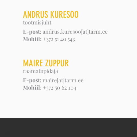
ANDRUS KURESOO
tootmisjuht
E-post:
andrus.kuresoo[at]tarm.ee
Mobiil:
+372 51 40 543
MAIRE ZUPPUR
raamatupidaja
E-post:
maire[at]tarm.ee
Mobiil:
+372 50 62 104
 Eesti