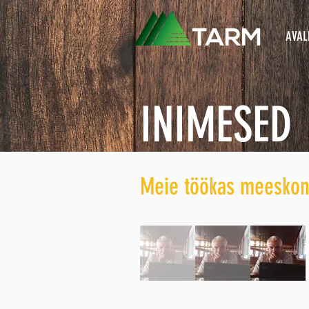
AVAL
INIMESED
Meie töökas meesko