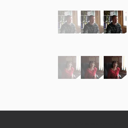
AS Tarm, Puiestee 5-4, Elva 61504,